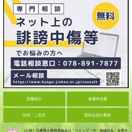
図書紹介
各種申請書
投稿・ご意見
賛助会員の募集
(公財）兵庫県人権啓発協会は「ストップ・ザ・無縁社会」全県キ