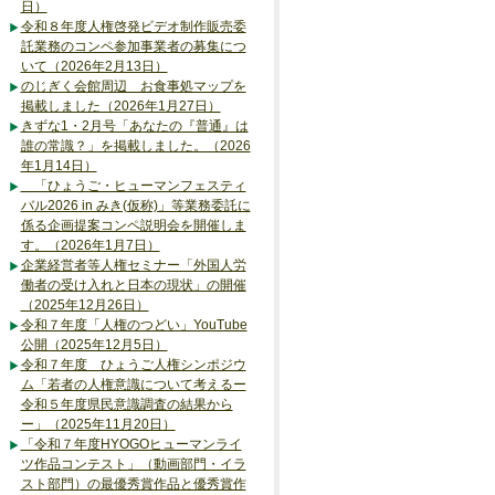
日）
令和８年度人権啓発ビデオ制作販売委
託業務のコンペ参加事業者の募集につ
いて（2026年2月13日）
のじぎく会館周辺 お食事処マップを
掲載しました（2026年1月27日）
きずな1・2月号「あなたの『普通』は
誰の常識？」を掲載しました。（2026
年1月14日）
「ひょうご・ヒューマンフェスティ
バル2026 in みき(仮称)」等業務委託に
係る企画提案コンペ説明会を開催しま
す。（2026年1月7日）
企業経営者等人権セミナー「外国人労
働者の受け入れと日本の現状」の開催
（2025年12月26日）
令和７年度「人権のつどい」YouTube
公開（2025年12月5日）
令和７年度 ひょうご人権シンポジウ
ム「若者の人権意識について考えるー
令和５年度県民意識調査の結果から
ー」（2025年11月20日）
「令和７年度HYOGOヒューマンライ
ツ作品コンテスト」（動画部門・イラ
スト部門）の最優秀賞作品と優秀賞作