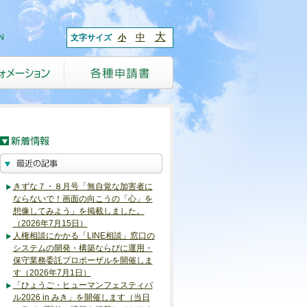
大
中
文字サイズ
小
きずな７・８月号「無自覚な加害者に
ならないで！画面の向こうの「心」を
想像してみよう」を掲載しました。
（2026年7月15日）
人権相談にかかる「LINE相談」窓口の
システムの開発・構築ならびに運用・
保守業務委託プロポーザルを開催しま
す（2026年7月1日）
「ひょうご・ヒューマンフェスティバ
ル2026 in みき」を開催します（当日