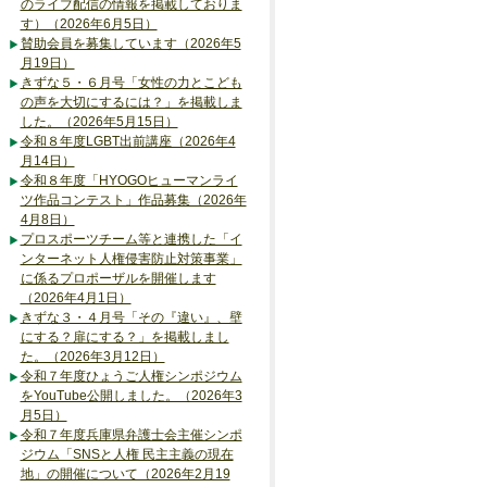
のライブ配信の情報を掲載しておりま
す）（2026年6月5日）
賛助会員を募集しています（2026年5
月19日）
きずな５・６月号「女性の力とこども
の声を大切にするには？」を掲載しま
した。（2026年5月15日）
令和８年度LGBT出前講座（2026年4
月14日）
令和８年度「HYOGOヒューマンライ
ツ作品コンテスト」作品募集（2026年
4月8日）
プロスポーツチーム等と連携した「イ
ンターネット人権侵害防止対策事業」
に係るプロポーザルを開催します
（2026年4月1日）
きずな３・４月号「その『違い』、壁
にする？扉にする？」を掲載しまし
た。（2026年3月12日）
令和７年度ひょうご人権シンポジウム
をYouTube公開しました。（2026年3
月5日）
令和７年度兵庫県弁護士会主催シンポ
ジウム「SNSと人権 民主主義の現在
地」の開催について（2026年2月19