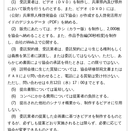
(1) 受託業者は、ビデオ（ＤＶＤ）を制作し、兵庫県内及び県外
において販売を行うものとする。また、ビデオ（ＤＶＤ）には、
（公財）兵庫県人権啓発協会（以下協会）が作成する人啓発活用ガ
イドのデジタルデータ（PDF）を納める。
(2) 販売にあたっては、チラシ（カラー版）を制作し、2,000枚
を協会へ納めることとする。また、作品予告編(30秒程度)を制作
し、自社のWeb上で公開する。
(3) 委託契約後、受託業者は、委託契約により生じる権利もしく
は義務を第三者に譲渡し、または委託してはならない。ただし、あ
らかじめ書面により協会の承諾を得たときは、この限りではない。
(4) 説明会後に生じた質疑については、協会研修部宛文書または
ＦＡＸにより問い合わせること。電話による質疑は受け付けない。
ただし、問い合わせは６月12日（水）17：00までとする。
(5) 提出書類については返却しない。
(6) コンペにかかる費用については提案者の負担とする。
(7) 提出された他社のシナリオ概要から、制作するビデオに引用
しない。
(8) 委託業者の提案した企画書に基づきビデオを制作するものと
するが、必ずしも提案どおり実施されるとは限らず、必要に応じて
協会が変更できるものとする。