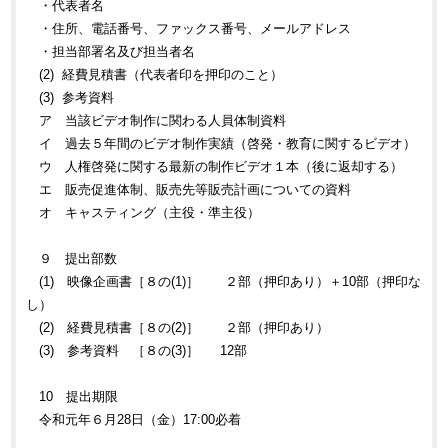
・代表者名
・住所、電話番号、ファックス番号、メールアドレス
・担当部署名及び担当者名
(2) 経費見積書（代表者印を押印のこと）
(3) 参考資料
ア 当該ビデオ制作に関わる人員体制資料
イ 過去５年間のビデオ制作実績（啓発・教育に関するビデオ）
ウ 人権啓発に関する最新の制作ビデオ１本（後に返却する）
エ 販売促進体制、販売先等販売計画についての資料
オ キャスティング（主役・準主役）
９ 提出部数
(1) 映像企画書［８の(1)］ ２部（押印あり）＋10部（押印な
し）
(2) 経費見積書［８の(2)］ ２部（押印あり）
(3) 参考資料 ［８の(3)］ 12部
10 提出期限
令和元年６月28日（金）17:00必着