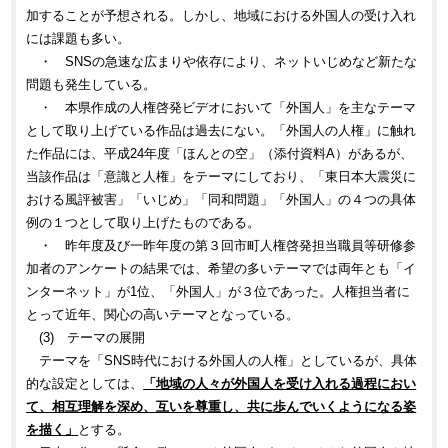
加することが予想される。しかし、地域における外国人の受け入れ
には課題も多い。
・ SNSの急速な広まりや依存により、ネットいじめなど新たな
問題も発生している。
・ 本県作成の人権啓発ビデオにおいて「外国人」を主なテーマ
として取り上げている作品は過去にない。「外国人の人権」に触れ
た作品には、平成24年度「ほんとの空」（添付資料A）があるが、
当該作品は「意識と人権」をテーマにしており、「東日本大震災に
おける風評被害」「いじめ」「同和問題」「外国人」の４つの具体
例の１つとして取り上げたものである。
・ 昨年度及び一昨年度の第３回市町人権啓発担当職員等研修参
加者のアンケートの結果では、希望の多いテーマでは両年とも「イ
ンターネット」が1位、「外国人」が３位であった。人権担当者に
とって近年、関心の高いテーマとなっている。
(3) テーマの展開
テーマを「SNS時代における外国人の人権」としているが、具体
的な設定としては、
「地域の人々が外国人を受け入れる過程におい
て、相互理解を深め、互いを尊重し、共に歩んでいくようになる姿
を描く」
とする。