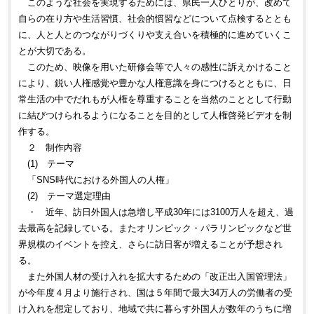
このような社会を実現するためには、県民一人ひとりが、改めて
自らの在り方や生活習慣、社会的慣習などについて点検するととも
に、人と人とのつながりづくりや支え合いを積極的に進めていくこ
とが大切である。
このため、映像を用いた研修会等で人々の感性に訴えかけること
により、鋭い人権感覚や豊かな人権意識を身につけるとともに、日
常生活の中でだれもが人権を尊重することを当然のこととして行動
に結びつけられるようになることを目的として人権啓発ビデオを制
作する。
２ 制作内容
(1) テーマ
「SNS時代における外国人の人権」
(2) テーマ選定理由
・ 近年、訪日外国人は急増し平成30年には3100万人を超え、過
去最高を記録している。またオリンピック・パラリンピックなど世
界規模のイベントを控え、さらに訪日客が増えることが予想され
る。
また外国人材の受け入れを拡大するための「改正出入国管理法」
が今年度４月より施行され、国は５年間で最大34万人の労働者の受
け入れを想定しており、地域で共に暮らす外国人が数年のうちに増