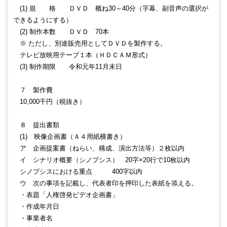
(1) 規 格 ＤＶＤ 概ね30～40分（字幕、副音声の選択が
できるようにする）
(2) 制作本数 ＤＶＤ 70本
※ ただし、別途販売用としてＤＶＤを製作する。
テレビ放映用テープ１本（ＨＤＣＡＭ形式）
(3) 制作期限 令和元年11月末日
７ 製作費
10,000千円（税抜き）
８ 提出書類
(1) 映像企画書（Ａ４用紙横書き）
ア 企画提案書（ねらい、構成、演出方法等）２枚以内
イ シナリオ概要（シノプシス） 20字×20行で10枚以内
シノプシスにおける重点 400字以内
ウ 次の事項を記載し、代表者印を押印した表紙を添える。
・表題「人権啓発ビデオ企画書」
・作成年月日
・事業者名