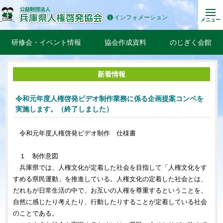
インフォメーション
メニュー
研修会・イベント情報
協会作成資料
のじぎく会館
新着情報
令和元年度人権啓発ビデオ制作業務に係る企画提案コンペを
実施します。（終了しました）
令和元年度人権啓発ビデオ制作 仕様書
１ 制作意図
兵庫県では、人権文化が定着した社会を目指して「人権文化をす
すめる県民運動」を推進している。人権文化の定着した社会とは、
だれもが日常生活の中で、お互いの人権を尊重するということを、
自然に感じたり考えたり、行動したりすることが定着している社会
のことである。