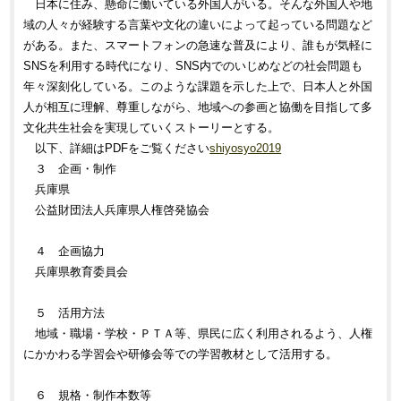
日本に住み、懸命に働いている外国人がいる。そんな外国人や地
域の人々が経験する言葉や文化の違いによって起っている問題など
がある。また、スマートフォンの急速な普及により、誰もが気軽に
SNSを利用する時代になり、SNS内でのいじめなどの社会問題も
年々深刻化している。このような課題を示した上で、日本人と外国
人が相互に理解、尊重しながら、地域への参画と協働を目指して多
文化共生社会を実現していくストーリーとする。
以下、詳細はPDFをご覧ください
shiyosyo2019
３ 企画・制作
兵庫県
公益財団法人兵庫県人権啓発協会
４ 企画協力
兵庫県教育委員会
５ 活用方法
地域・職場・学校・ＰＴＡ等、県民に広く利用されるよう、人権
にかかわる学習会や研修会等での学習教材として活用する。
６ 規格・制作本数等