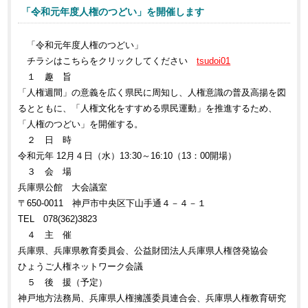
「令和元年度人権のつどい」を開催します
「令和元年度人権のつどい」
チラシはこちらをクリックしてください
tsudoi01
１ 趣 旨
「人権週間」の意義を広く県民に周知し、人権意識の普及高揚を図
るとともに、「人権文化をすすめる県民運動」を推進するため、
「人権のつどい」を開催する。
２ 日 時
令和元年 12月４日（水）13:30～16:10（13：00開場）
３ 会 場
兵庫県公館 大会議室
〒650-0011 神戸市中央区下山手通４－４－１
TEL 078(362)3823
４ 主 催
兵庫県、兵庫県教育委員会、公益財団法人兵庫県人権啓発協会
ひょうご人権ネットワーク会議
５ 後 援（予定）
神戸地方法務局、兵庫県人権擁護委員連合会、兵庫県人権教育研究