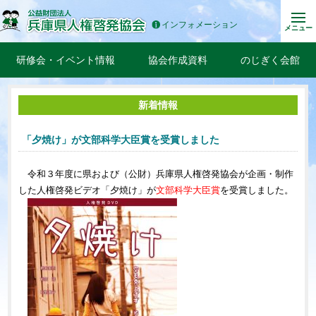
インフォメーション
メニュー
研修会・イベント情報
協会作成資料
のじぎく会館
新着情報
「夕焼け」が文部科学大臣賞を受賞しました
令和３年度に県および（公財）兵庫県人権啓発協会が企画・制作
した人権啓発ビデオ「夕焼け」が
文部科学大臣賞
を受賞しました。