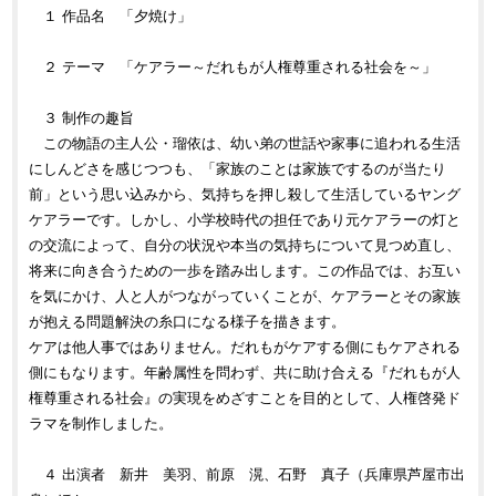
１ 作品名 「夕焼け」
２ テーマ 「ケアラー～だれもが人権尊重される社会を～」
３ 制作の趣旨
この物語の主人公・瑠依は、幼い弟の世話や家事に追われる生活
にしんどさを感じつつも、「家族のことは家族でするのが当たり
前」という思い込みから、気持ちを押し殺して生活しているヤング
ケアラーです。しかし、小学校時代の担任であり元ケアラーの灯と
の交流によって、自分の状況や本当の気持ちについて見つめ直し、
将来に向き合うための一歩を踏み出します。この作品では、お互い
を気にかけ、人と人がつながっていくことが、ケアラーとその家族
が抱える問題解決の糸口になる様子を描きます。
ケアは他人事ではありません。だれもがケアする側にもケアされる
側にもなります。年齢属性を問わず、共に助け合える『だれもが人
権尊重される社会』の実現をめざすことを目的として、人権啓発ド
ラマを制作しました。
４ 出演者 新井 美羽、前原 滉、石野 真子（兵庫県芦屋市出