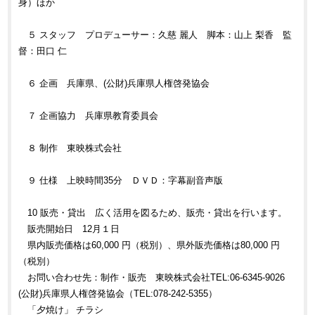
身）ほか
５ スタッフ プロデューサー：久慈 麗人 脚本：山上 梨香 監
督：田口 仁
６ 企画 兵庫県、(公財)兵庫県人権啓発協会
７ 企画協力 兵庫県教育委員会
８ 制作 東映株式会社
９ 仕様 上映時間35分 ＤＶＤ：字幕副音声版
10 販売・貸出 広く活用を図るため、販売・貸出を行います。
販売開始日 12月１日
県内販売価格は60,000 円（税別）、県外販売価格は80,000 円
（税別）
お問い合わせ先：制作・販売 東映株式会社TEL:06-6345-9026
(公財)兵庫県人権啓発協会（TEL:078-242-5355）
「夕焼け」 チラシ