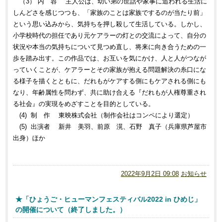
（3） 内 容 主人公は、幼い弟の世話や家事に追われる生活に
しんどさを感じつつも、「家族のことは家族でするのが当たり前」
という思い込みから、気持ちを押し殺して生活している。しかし、
小学校時代の担任であり元ケアラーの灯との交流によって、自分の
状況や本当の気持ちについて見つめ直し、将来に向き合うための一
歩を踏み出す。この作品では、お互いを気にかけ、人と人がつなが
っていくことが、ケアラーとその家族が抱える問題解決の糸口にな
る様子を描くとともに、だれもがケアする側にもケアされる側にも
なり、年齢属性を問わず、共に助け合える『だれもが人権尊重され
る社会』の実現をめざすことを目的としている。
(4) 制 作 東映株式会社（制作会社はコンペにより選定）
(5) 出演者 新井 美羽、前原 滉、石野 真子（兵庫県芦屋市
出身）ほか
2022年9月2日 09:08
お知らせ
★「ひょうご・ヒューマンフェスティバル2022 in ひめじ」
の開催について（終了しました。）