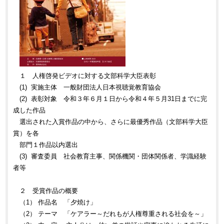
１ 人権啓発ビデオに対する文部科学大臣表彰
(1) 実施主体 一般財団法人日本視聴覚教育協会
(2) 表彰対象 令和３年６月１日から令和４年５月31日までに完
成した作品
選出された入賞作品の中から、さらに最優秀作品（文部科学大臣
賞）を各
部門１作品以内選出
(3) 審査委員 社会教育主事、関係機関・団体関係者、学識経験
者等
２ 受賞作品の概要
（1） 作品名 「夕焼け」
（2） テーマ 「ケアラー～だれもが人権尊重される社会を～」