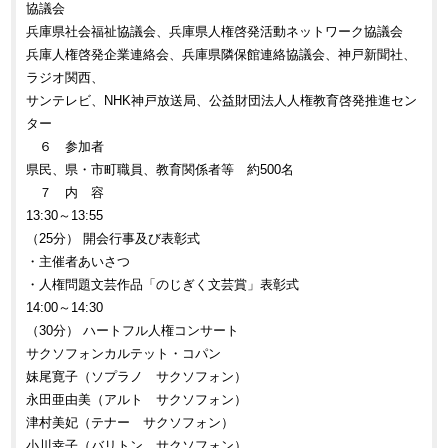
協議会
兵庫県社会福祉協議会、兵庫県人権啓発活動ネットワーク協議会
兵庫人権啓発企業連絡会、兵庫県隣保館連絡協議会、神戸新聞社、
ラジオ関西、
サンテレビ、NHK神戸放送局、公益財団法人人権教育啓発推進セン
ター
６ 参加者
県民、県・市町職員、教育関係者等 約500名
７ 内 容
13:30～13:55
（25分） 開会行事及び表彰式
・主催者あいさつ
・人権問題文芸作品「のじぎく文芸賞」表彰式
14:00～14:30
（30分） ハートフル人権コンサート
サクソフォンカルテット・コパン
妹尾寛子（ソプラノ サクソフォン）
永田亜由美（アルト サクソフォン）
津村美妃（テナー サクソフォン）
小川幸子（バリトン サクソフォン）