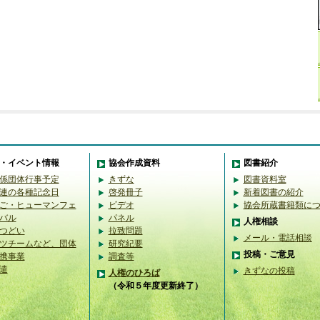
・イベント情報
協会作成資料
図書紹介
係団体行事予定
きずな
図書資料室
連の各種記念日
啓発冊子
新着図書の紹介
ご・ヒューマンフェ
ビデオ
協会所蔵書籍類に
バル
パネル
人権相談
つどい
拉致問題
メール・電話相談
ツチームなど、団体
研究紀要
投稿・ご意見
携事業
調査等
遣
きずなの投稿
人権のひろば
（令和５年度更新終了）