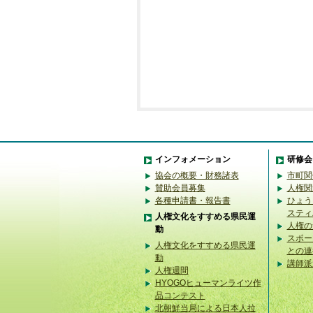
インフォメーション
研修会
協会の概要・財務諸表
市町関
賛助会員募集
人権関
各種申請書・報告書
ひょう
スティ
人権文化をすすめる県民運
人権の
動
スポー
人権文化をすすめる県民運
との連
動
講師派
人権週間
HYOGOヒューマンライツ作
品コンテスト
北朝鮮当局による日本人拉