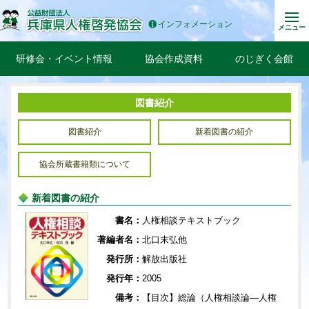
インフォメーション
メニュー
研修会・イベント情報
協会作成資料
のじぎく会館
図書紹介
図書紹介
新着図書の紹介
協会所蔵書籍類について
新着図書の紹介
書名：
人権相談テキストブック
著編者名：
北口末弘他
発行所：
解放出版社
発行年：
2005
備考：
【目次】総論（人権相談論―人権