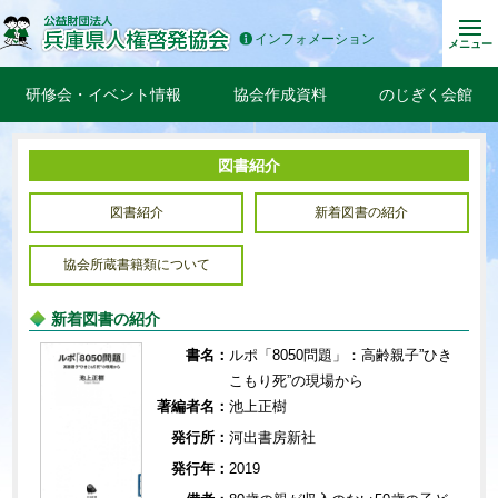
インフォメーション
メニュー
研修会・イベント情報
協会作成資料
のじぎく会館
図書紹介
図書紹介
新着図書の紹介
協会所蔵書籍類について
新着図書の紹介
書名：
ルポ「8050問題」：高齢親子”ひき
こもり死”の現場から
著編者名：
池上正樹
発行所：
河出書房新社
発行年：
2019