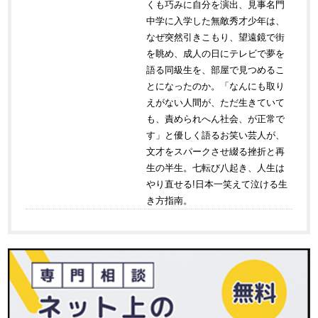
くも巧みに自分を演出、見事名門
中学に入学した無敵秀才少年は、
なぜ突然引きこもり、望遠鏡で街
を眺め、成人の日にテレビで夢を
語る同級生を、部屋で見つめるこ
とになったのか。「なんにも取り
えがない人間が、ただ生きていて
も、責められへん社会、が正常で
す」と優しく語るお笑い芸人が、
文才をスパークさせ綴る挫折と再
生の半生。七転び八起き、人生は
やり直せる!日本一笑えて泣ける生
き方指南。