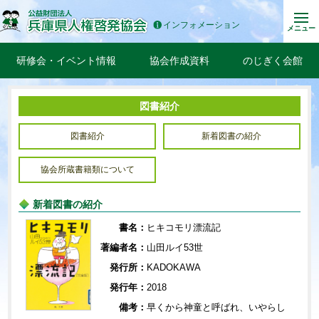
インフォメーション
メニュー
研修会・イベント情報
協会作成資料
のじぎく会館
図書紹介
図書紹介
新着図書の紹介
協会所蔵書籍類について
新着図書の紹介
書名：
ヒキコモリ漂流記
著編者名：
山田ルイ53世
発行所：
KADOKAWA
発行年：
2018
備考：
早くから神童と呼ばれ、いやらし