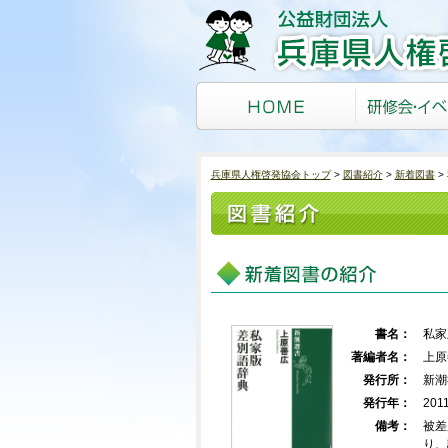
兵庫県人権啓発協会トップ
図書紹介
新着図書
書名：
私家
著編者名：
上原
発行所：
新潮
発行年：
201
備考：
被差
り、