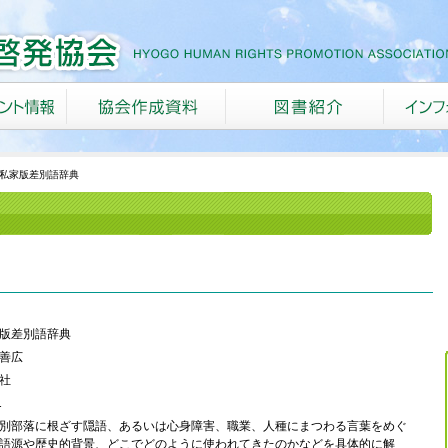
私家版差別語辞典
版差別語辞典
善広
社
1
別部落に根ざす隠語、あるいは心身障害、職業、人種にまつわる言葉をめぐ
語源や歴史的背景、どこでどのように使われてきたのかなどを具体的に解