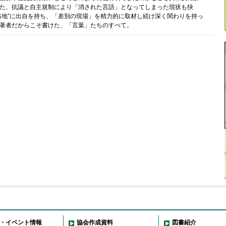
た、抗議と自主規制により「消された言語」となってしまった現状も抉
路地”に出自を持ち、「差別の現場」を精力的に取材し続け深く関わりを持っ
著者だからこそ書けた、「言葉」たちのすべて。
・イベント情報
協会作成資料
図書紹介