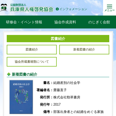
インフォメーション
メニュー
研修会・イベント情報
協会作成資料
のじぎく会館
図書紹介
図書紹介
新着図書の紹介
協会所蔵書籍類について
新着図書の紹介
書名：
結婚差別の社会学
著編者名：
齋藤直子
発行所：
株式会社勁草書房
発行年：
2017
備考：
部落出身者との結婚をめぐる家族