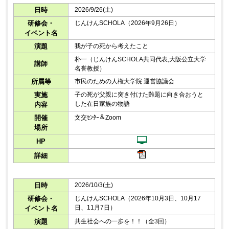
日時
2026/9/26(土)
研修会・
じんけんSCHOLA（2026年9月26日）
イベント名
演題
我が子の死から考えたこと
朴一（じんけんSCHOLA共同代表,大阪公立大学
講師
名誉教授）
所属等
市民のための人権大学院 運営協議会
実施
子の死が父親に突き付けた難題に向き合おうと
した在日家族の物語
内容
開催
文交ｾﾝﾀｰ＆Zoom
場所
HP
詳細
日時
2026/10/3(土)
研修会・
じんけんSCHOLA（2026年10月3日、10月17
日、11月7日）
イベント名
演題
共生社会への一歩を！！（全3回）