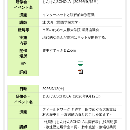
研修会・
じんけんSCHOLA（2026年9月5日）
イベント名
演題
インターネットと現代的差別意識
講師
辻 大介（関西学院大学）
所属等
市民のための人権大学院 運営協議会
実施
現代的な歪んだ差別はネットが助長する。
内容
開催
豊中すてっぷ＆Zoom
場所
HP
詳細
日時
2026/9/12(土)
研修会・
じんけんSCHOLA（2026年9月12日）
イベント名
フィールドワーク ＦＷア 船でめぐる大阪渡辺
演題
村の歴史Ⅲ ～渡辺筋の掘り起こしを加えて～
上杉聰（じんけんSCHOLA共同代表）,浅居明彦
講師
（浪速歴史展示室々長）,竹中克治（刑場研共同