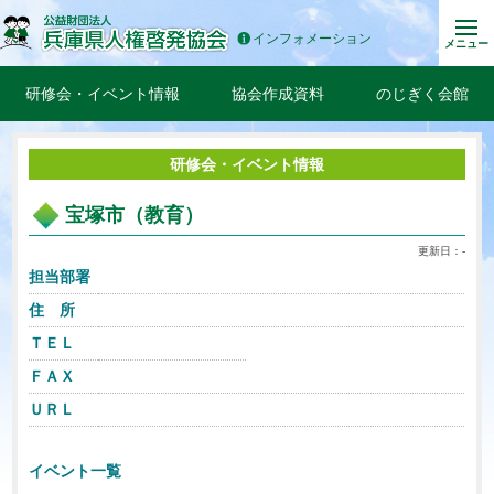
インフォメーション
メニュー
研修会・イベント情報
協会作成資料
のじぎく会館
研修会・イベント情報
宝塚市（教育）
更新日：-
担当部署
住 所
ＴＥＬ
ＦＡＸ
ＵＲＬ
イベント一覧