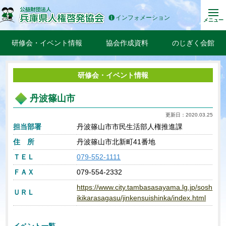
インフォメーション
メニュー
研修会・イベント情報
協会作成資料
のじぎく会館
研修会・イベント情報
丹波篠山市
更新日：2020.03.25
担当部署
丹波篠山市市民生活部人権推進課
住 所
丹波篠山市北新町41番地
ＴＥＬ
079-552-1111
ＦＡＸ
079-554-2332
https://www.city.tambasasayama.lg.jp/sosh
ＵＲＬ
ikikarasagasu/jinkensuishinka/index.html