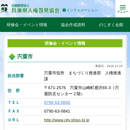
インフォメーション
メニュー
研修会・イベント情報
協会作成資料
のじぎく会館
研修会・イベント情報
宍粟市
更新日：2018.12.18
宍粟市役所 まちづくり推進部 人権推進
担当部署
課
〒671-2576 宍粟市山崎町鹿沢65-3（宍
住 所
粟防災センター２階）
ＴＥＬ
0790-63-0840
ＦＡＸ
0790-63-0841
ＵＲＬ
http://www.city.shiso.lg.jp