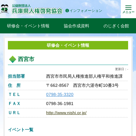
インフォメーション
メニュー
研修会・イベント情報
協会作成資料
のじぎく会館
研修会・イベント情報
西宮市
更新日：-
担当部署
西宮市市民局人権推進部人権平和推進課
住 所
〒662-8567 西宮市六湛寺町10番3号
ＴＥＬ
0798-35-3320
ＦＡＸ
0798-36-1981
ＵＲＬ
http://www.nishi.or.jp/
イベント一覧