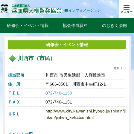
インフォメーション
メニュー
研修会・イベント情報
協会作成資料
のじぎく会館
研修会・イベント情報
川西市（市民）
更新日：-
担当部署
川西市 市民生活部 人権推進室
住 所
〒666-8501 川西市中央町12-1
ＴＥＬ
072-740-1150
ＦＡＸ
072-740-1151
http://www.city.kawanishi.hyogo.jp/shimin/ji
ＵＲＬ
nken/jinken_kehatsu.html