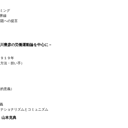
ミング
界線
問題への提言
の賀川豊彦の労働運動論を中心に－
１９１９年
・方法・担い手）
日的意義）
義
－ナショナリズムとコミュニズム
 山本克典