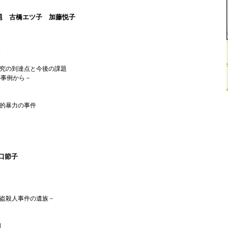
題 古橋エツ子 加藤悦子
点
究の到達点と今後の課題
の事例から－
的暴力の事件
口節子
盗殺人事件の遺族－
開