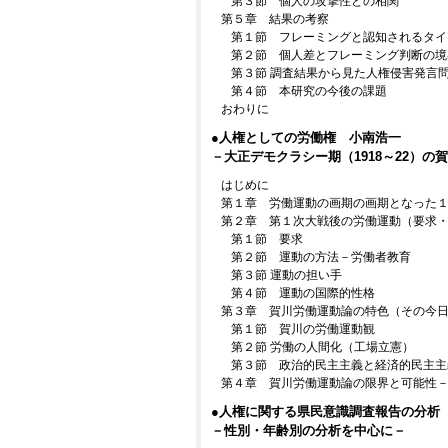
第３節 個人の攻撃性との相関
第５章 結果の考察
第１節 フレーミングと認知されるタイ
第２節 個人差とフレーミング判断の境
第３節 調査結果から見た人権侵害発言
第４節 本研究の今後の課題
おわりに
●人権としての労働権 小南浩一
－大正デモクラシー期（1918～22）
はじめに
第１章 労働運動の画期の画期となった
第２章 第１次大戦後の労働運動（要求
第１節 要求
第２節 運動の方法－労働者教育
第３節 運動の担い手
第４節 運動の国際的性格
第３章 賀川労働運動論の特色（その今
第１節 賀川の労働運動観
第２節 労働の人間化（工場立憲）
第３節 政治的民主主義と経済的民主主
第４章 賀川労働運動論の限界と可能性
●人権に関する県民意識調査報告の分析
－性別・年齢別の分析を中心に－