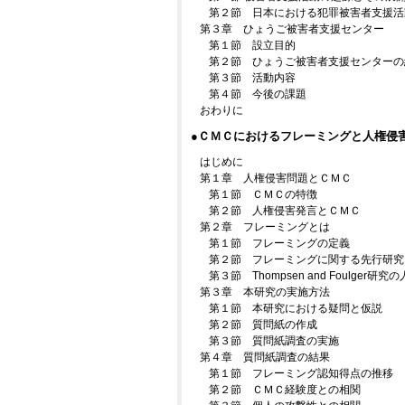
第２節 日本における犯罪被害者支援活
第３章 ひょうご被害者支援センター
第１節 設立目的
第２節 ひょうご被害者支援センターの
第３節 活動内容
第４節 今後の課題
おわりに
●ＣＭＣにおけるフレーミングと人権侵
はじめに
第１章 人権侵害問題とＣＭＣ
第１節 ＣＭＣの特徴
第２節 人権侵害発言とＣＭＣ
第２章 フレーミングとは
第１節 フレーミングの定義
第２節 フレーミングに関する先行研究
第３節 Thompsen and Foulger
第３章 本研究の実施方法
第１節 本研究における疑問と仮説
第２節 質問紙の作成
第３節 質問紙調査の実施
第４章 質問紙調査の結果
第１節 フレーミング認知得点の推移
第２節 ＣＭＣ経験度との相関