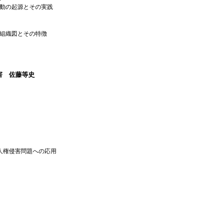
動の起源とその実践
組織図とその特徴
害 佐藤等史
研究の人権侵害問題への応用