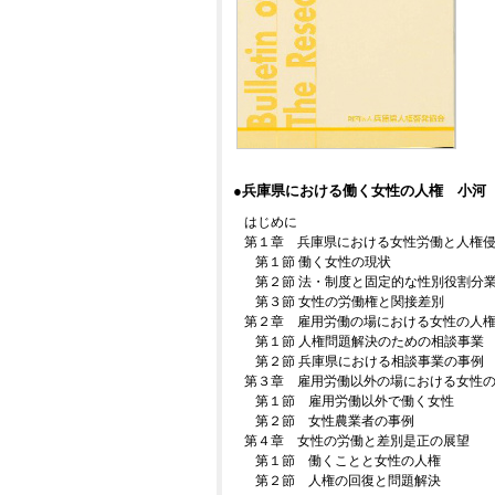
●兵庫県における働く女性の人権 小河
はじめに
第１章 兵庫県における女性労働と人権
第１節 働く女性の現状
第２節 法・制度と固定的な性別役割分
第３節 女性の労働権と関接差別
第２章 雇用労働の場における女性の人
第１節 人権問題解決のための相談事業
第２節 兵庫県における相談事業の事例
第３章 雇用労働以外の場における女性
第１節 雇用労働以外で働く女性
第２節 女性農業者の事例
第４章 女性の労働と差別是正の展望
第１節 働くことと女性の人権
第２節 人権の回復と問題解決