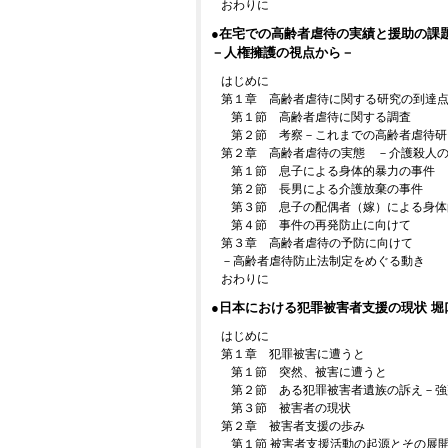
おわりに
●在宅での高齢者虐待の実績と援助の課
－人権擁護の視点から－
はじめに
第１章 高齢者虐待に関する研究の到達
第１節 高齢者虐待に関する調査
第２節 考察－これまでの高齢者虐待研
第２章 高齢者虐待の実態 －介護殺人
第１節 息子による身体的暴力の事件
第２節 長男による介護放棄の事件
第３節 息子の配偶者（嫁）による身体
第４節 事件の再発防止に向けて
第３章 高齢者虐待の予防に向けて
－高齢者虐待防止法制定をめぐる動き
おわりに
●日本における犯罪被害者支援の現状 堀
はじめに
第１章 犯罪被害に遭うと
第１節 突然、被害に遭うと
第２節 ある犯罪被害者遺族の訴え－強
第３節 被害者の現状
第２章 被害者支援の歩み
第１節 被害者支援活動の起源とその展