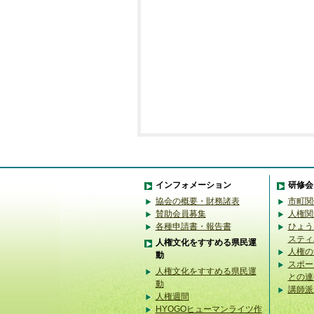
インフォメーション
研修会
協会の概要・財務諸表
市町関
賛助会員募集
人権関
各種申請書・報告書
ひょう
スティ
人権文化をすすめる県民運
人権の
動
スポー
人権文化をすすめる県民運
との連
動
講師派
人権週間
HYOGOヒューマンライツ作