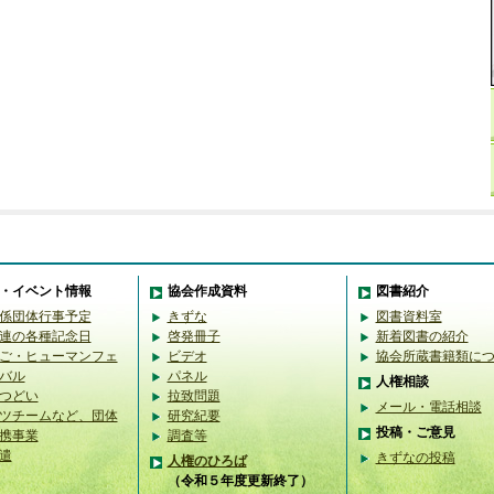
・イベント情報
協会作成資料
図書紹介
係団体行事予定
きずな
図書資料室
連の各種記念日
啓発冊子
新着図書の紹介
ご・ヒューマンフェ
ビデオ
協会所蔵書籍類に
バル
パネル
人権相談
つどい
拉致問題
メール・電話相談
ツチームなど、団体
研究紀要
投稿・ご意見
携事業
調査等
遣
きずなの投稿
人権のひろば
（令和５年度更新終了）