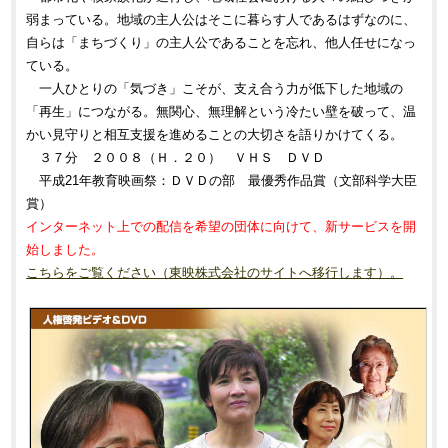
弱まっている。地域の主人公はそこに暮らす人であるはずなのに、
自らは「まちづくり」の主人公であることを忘れ、他人任せになっ
ている。
一人ひとりの「気づき」こそが、支え合う力が低下した地域の
「再生」につながる。無関心、無理解という冷たい壁を破って、温
かい見守りと相互支援を進めることの大切さを語りかけてくる。
３７分 ２００８（Ｈ．２０） ＶＨＳ ＤＶＤ
平成21年教育映画祭：ＤＶＤの部 最優秀作品賞（文部科学大臣
賞）
インターネット上での配信を希望の団体に向けて、新サービスを開
始しました。
こちらをご覧ください（東映株式会社のサイトへ移行します）。