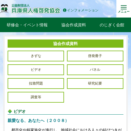
インフォメーション
メニュー
研修会・イベント情報
協会作成資料
のじぎく会館
協会作成資料
きずな
啓発冊子
ビデオ
パネル
拉致問題
研究紀要
調査等
ビデオ
親愛なる、あなたへ（２００８）
都市化や核家族化が進行し、地域社会における人々の結びつきが