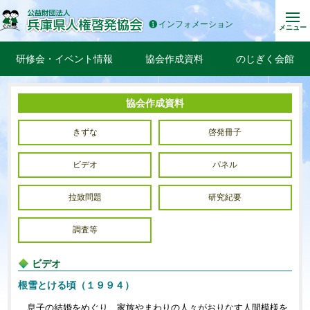
インフォメーション
メニュー
研修会・イベント情報
協会作成資料
のじぎく会館
協会作成資料
きずな
啓発冊子
ビデオ
パネル
拉致問題
研究紀要
調査等
ビデオ
根雪とける頃（１９９４）
息子の結婚をめぐり、家族やまわりの人々がおりなす人間模様を