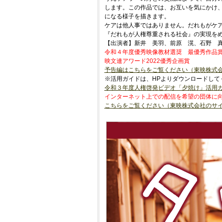
します。この作品では、お互いを気にかけ
になる様子を描きます。
ケアは他人事ではありません。だれもがケ
『だれもが人権尊重される社会』の実現を
【出演者】新井 美羽、前原 滉、石野 
令和４年度優秀映像教材選奨 最優秀作品
映文連アワード2022優秀企画賞
予告編はこちらをご覧ください（東映株式
※活用ガイドは、HPよりダウンロードして
令和３年度人権啓発ビデオ「夕焼け」活
インターネット上での配信を希望の団体に
こちらをご覧ください（東映株式会社のサ