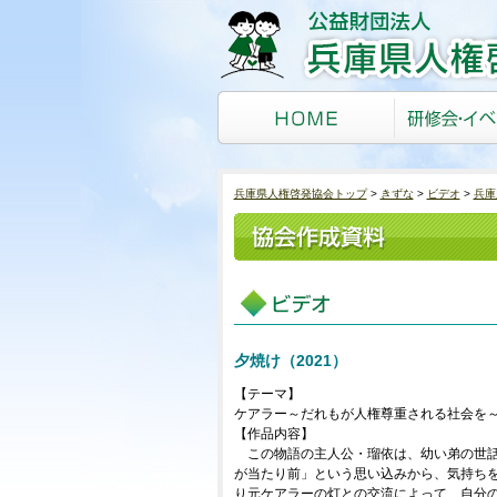
兵庫県人権啓発協会トップ
きずな
ビデオ
兵庫
夕焼け（2021）
【テーマ】
ケアラー～だれもが人権尊重される社会を
【作品内容】
この物語の主人公・瑠依は、幼い弟の世話
が当たり前」という思い込みから、気持ち
り元ケアラーの灯との交流によって、自分