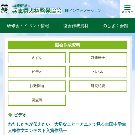
インフォメーション
メニュー
研修会・イベント情報
協会作成資料
のじぎく会館
協会作成資料
きずな
啓発冊子
ビデオ
パネル
拉致問題
研究紀要
調査等
ビデオ
わたしたちが伝えたい、大切なことーアニメで見る全国中学生
人権作文コンテスト入賞作品ー