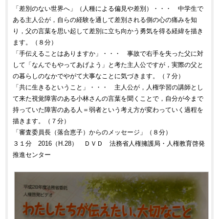
「差別のない世界へ」（人種による偏見や差別）・・・ 中学生で
ある主人公が，自らの経験を通して差別される側の心の痛みを知
り，父の言葉を思い起して差別に立ち向かう勇気を得る経緯を描き
ます。（８分）
「手伝えることはありますか」・・・ 事故で右手を失った父に対
して「なんでもやってあげよう」と考た主人公ですが，実際の父と
の暮らしのなかでやがて大事なことに気づきます。（７分）
「共に生きるということ」・・・ 主人公が，人権学習の講師とし
て来た視覚障害のある小林さんの言葉を聞くことで，自分が今まで
持っていた障害のある人＝弱者という考え方が変わっていく過程を
描きます。（７分）
「審査委員長（落合恵子）からのメッセージ」（８分）
３１分 2016（H.28） ＤＶＤ 法務省人権擁護局・人権教育啓発
推進センター