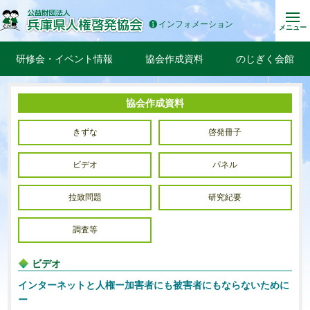
インフォメーション
メニュー
研修会・イベント情報
協会作成資料
のじぎく会館
協会作成資料
きずな
啓発冊子
ビデオ
パネル
拉致問題
研究紀要
調査等
ビデオ
インターネットと人権ー加害者にも被害者にもならないために
ー