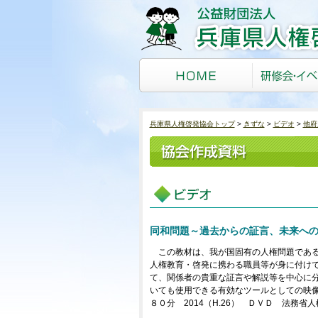
兵庫県人権啓発協会トップ
きずな
ビデオ
他府
同和問題～過去からの証言、未来へ
この教材は、我が国固有の人権問題である
人権教育・啓発に携わる職員等が身に付け
て、関係者の貴重な証言や解説等を中心に
いても使用できる有効なツールとしての映
８０分 2014（H.26） ＤＶＤ 法務