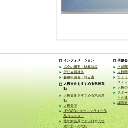
インフォメーション
研修会
協会の概要・財務諸表
市町関
賛助会員募集
人権関
各種申請書・報告書
ひょう
スティ
人権文化をすすめる県民運
人権の
動
スポー
人権文化をすすめる県民運
との連
動
講師派
人権週間
HYOGOヒューマンライツ作
品コンテスト
北朝鮮当局による日本人拉
致問題への取組