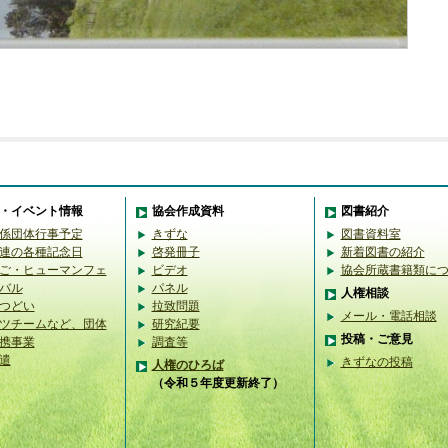
・イベント情報
協会作成資料
図書紹介
係団体行事予定
きずな
図書資料室
連の各種記念日
啓発冊子
新着図書の紹介
ご・ヒューマンフェ
ビデオ
協会所蔵書籍類に
バル
パネル
人権相談
つどい
拉致問題
メール・電話相談
ツチームなど、団体
研究紀要
投稿・ご意見
携事業
調査等
遣
きずなの投稿
人権のひろば
（令和５年度更新終了）