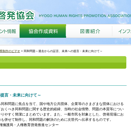
県制作のビデオ
同和問題～過去からの証言、未来への提言・未来に向けて～
の提言・未来に向けて～
同和問題に焦点を当て、国や地方公共団体、企業等のさまざまな団体における
ておくべき同和問題に関する歴史的経緯、当時の社会情勢、問題の本質等につい
分りやすく簡潔にまとめています。また、一般市民を対象とした、啓発現場にお
像も併せて制作し、同和問題の解決のために次世代へ伝承するものです。
省人権擁護局・人権教育啓発推進センター