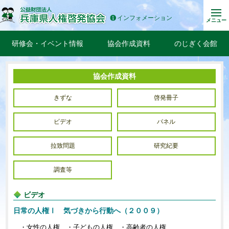
インフォメーション
メニュー
研修会・イベント情報
協会作成資料
のじぎく会館
協会作成資料
きずな
啓発冊子
ビデオ
パネル
拉致問題
研究紀要
調査等
ビデオ
日常の人権Ⅰ 気づきから行動へ（２００９）
・女性の人権 ・子どもの人権 ・高齢者の人権