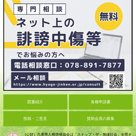
図書紹介
各種申請書
投稿・ご意見
賛助会員の募集
(公財）兵庫県人権啓発協会は「ストップ・ザ・無縁社会」全県キ