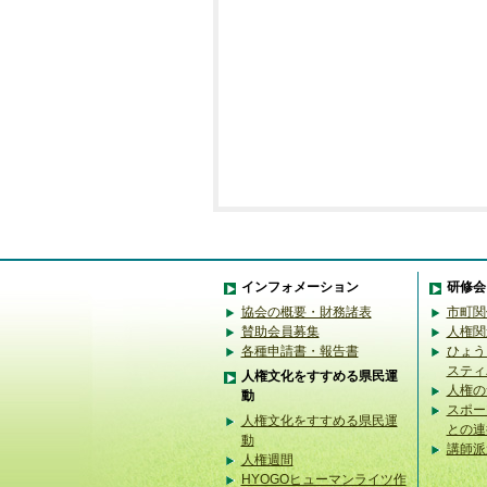
インフォメーション
研修会
協会の概要・財務諸表
市町関
賛助会員募集
人権関
各種申請書・報告書
ひょう
スティ
人権文化をすすめる県民運
人権の
動
スポー
人権文化をすすめる県民運
との連
動
講師派
人権週間
HYOGOヒューマンライツ作