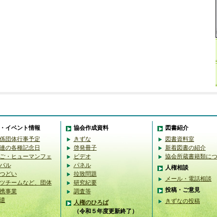
・イベント情報
協会作成資料
図書紹介
係団体行事予定
きずな
図書資料室
連の各種記念日
啓発冊子
新着図書の紹介
ご・ヒューマンフェ
ビデオ
協会所蔵書籍類に
バル
パネル
人権相談
つどい
拉致問題
メール・電話相談
ツチームなど、団体
研究紀要
投稿・ご意見
携事業
調査等
遣
きずなの投稿
人権のひろば
（令和５年度更新終了）