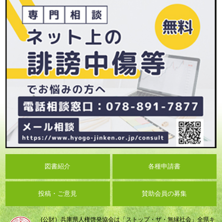
図書紹介
各種申請書
投稿・ご意見
賛助会員の募集
(公財）兵庫県人権啓発協会は「ストップ・ザ・無縁社会」全県キ