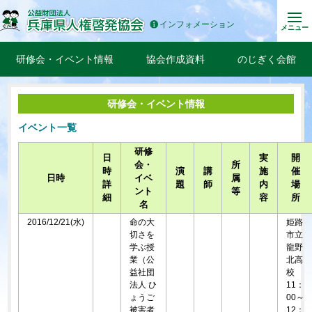
インフォメーション
メニュー
研修会・イベント情報
協会作成資料
のじぎく会館
研修会・イベント情報
イベント一覧
研修
日
実
開
会・
所
時
演
講
施
催
日時
イベ
属
詳
題
師
内
場
ント
等
細
容
所
名
2016/12/21(水)
命の大
姫路
切さを
市立
学ぶ授
龍野
業（公
北高
益社団
校
法人 ひ
11：
ょうご
00～
被害者
12：