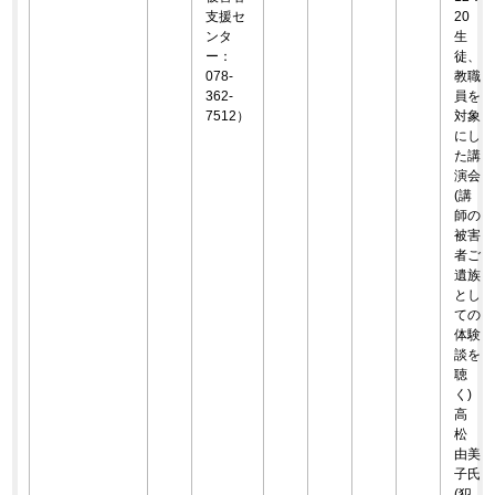
支援セ
20
ンタ
生
ー：
徒、
078-
教職
362-
員を
7512）
対象
にし
た講
演会
(講
師の
被害
者ご
遺族
とし
ての
体験
談を
聴
く)
高
松
由美
子氏
(犯