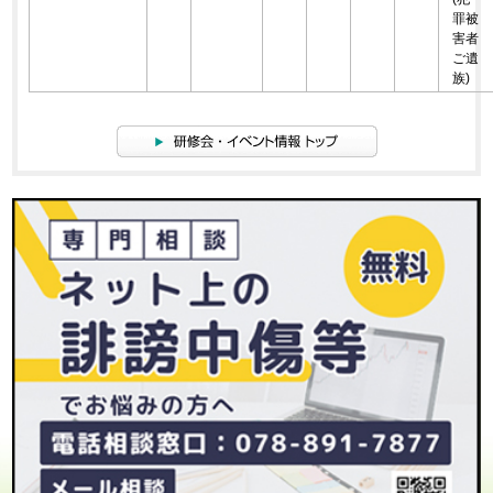
罪被
害者
ご遺
族)