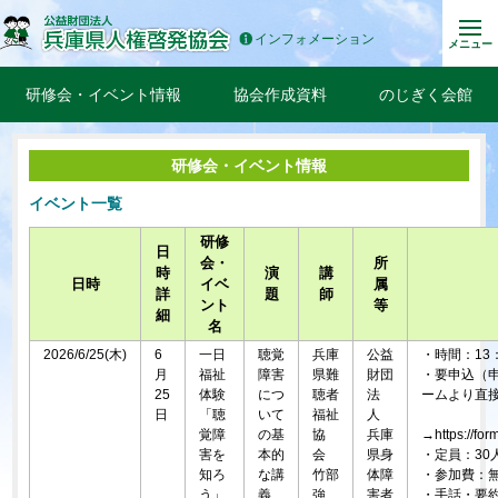
インフォメーション
メニュー
研修会・イベント情報
協会作成資料
のじぎく会館
研修会・イベント情報
イベント一覧
研修
日
会・
所
時
演
講
日時
イベ
属
詳
題
師
ント
等
細
名
2026/6/25(木)
6
一日
聴覚
兵庫
公益
・時間：13：
月
福祉
障害
県難
財団
・要申込（申
25
体験
につ
聴者
法
ームより直
日
「聴
いて
福祉
人
覚障
の基
協
兵庫
→https://fo
害を
本的
会
県身
・定員：30
知ろ
な講
竹部
体障
・参加費：
う」
義、
強
害者
・手話・要