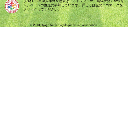
(公財）兵庫県人権啓発協会は「ストップ・ザ・無縁社会」全県キ
ャンペーンの推進に参加しています。詳しくは左のロゴマークを
クリックしてください。
© 2013 Hyogo human rights promotion association.