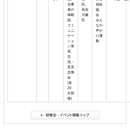
当事
氏、
福祉
者の
長谷
協
体験
川薫
会
談、
氏
みん
コミ
なの
ュニ
声か
ケー
け運
ショ
動
ン実
習、
交
流・
意見
交換
会
(各
20
分前
後)