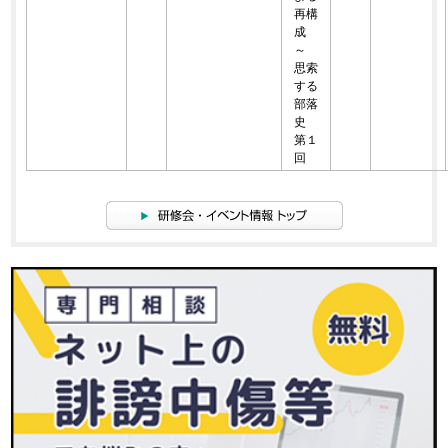
再構
成
～
思索
する
部落
史
第１
回