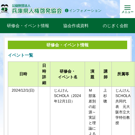
インフォメーション
メニュー
研修会・イベント情報
協会作成資料
のじぎく会館
研修会・イベント情報
イベント一覧
日
時
研修会・
演
講
日時
所属等
詳
イベント名
題
師
細
2024/12/1(日)
じんけん
Ｍ
上
じんけん
SCHOLA（2024
部落
杉
SCHOLA
年12月1日）
差別
聰
共同代
の起
表 元大
源～
阪市立大
実証
学特任教
と理
授
論に
よる