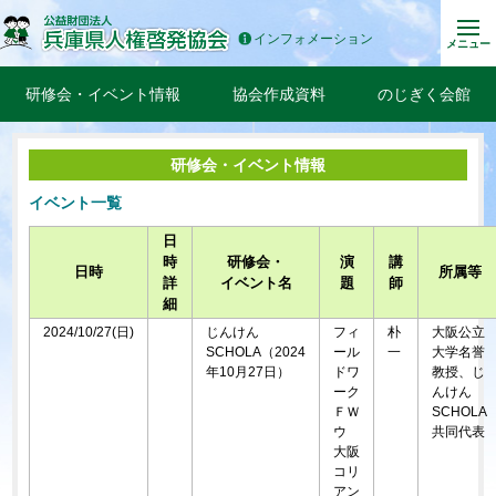
インフォメーション
メニュー
研修会・イベント情報
協会作成資料
のじぎく会館
研修会・イベント情報
イベント一覧
日
時
研修会・
演
講
日時
所属等
詳
イベント名
題
師
細
2024/10/27(日)
じんけん
フィ
朴
大阪公立
SCHOLA（2024
ール
一
大学名誉
年10月27日）
ドワ
教授、じ
ーク
んけん
ＦＷ
SCHOLA
ウ
共同代表
大阪
コリ
アン