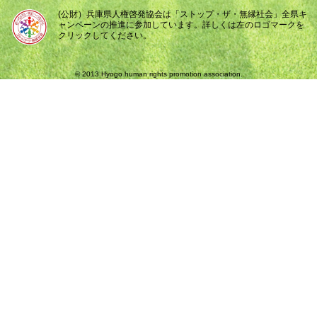
(公財）兵庫県人権啓発協会は「ストップ・ザ・無縁社会」全県キ
ャンペーンの推進に参加しています。詳しくは左のロゴマークを
クリックしてください。
© 2013 Hyogo human rights promotion association.