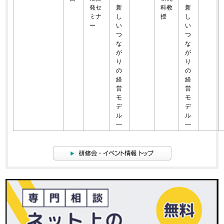
発セ
新
科教
新
ミナ
し
授
し
ー
い
い
つ
つ
な
な
が
が
り
り
の
の
経
経
営
営
モ
モ
デ
デ
ル
ル
―
―