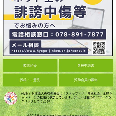
図書紹介
各種申請書
投稿・ご意見
賛助会員の募集
(公財）兵庫県人権啓発協会は「ストップ・ザ・無縁社会」全県キ
ャンペーンの推進に参加しています。詳しくは左のロゴマークを
クリックしてください。
© 2013 Hyogo human rights promotion association.