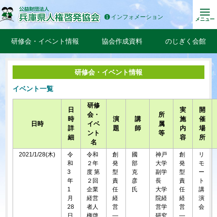
インフォメーション
メニュー
研修会・イベント情報
協会作成資料
のじぎく会館
研修会・イベント情報
イベント一覧
研修
日
実
開
会・
所
時
演
講
施
催
日時
イベ
属
詳
題
師
内
場
ント
等
細
容
所
名
2021/1/28(木)
令
令和
創
國
神戸
創
リ
和
２年
発
部
大学
発
モ
3
度 第
型
克
副学
型
ー
年
２回
責
彦
長
責
ト
1
企業
任
氏
大学
任
講
月
経営
経
院経
経
演
28
者人
営
営学
営
会
日
権啓
―
研究
―