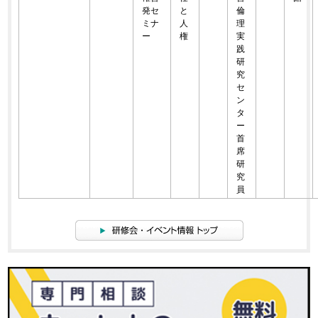
発セ
と
倫
ミナ
人
理
ー
権
実
践
研
究
セ
ン
タ
ー
首
席
研
究
員