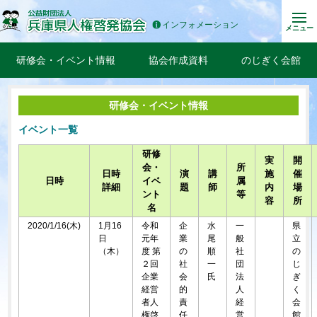
インフォメーション
メニュー
研修会・イベント情報
協会作成資料
のじぎく会館
研修会・イベント情報
イベント一覧
研修
実
開
会・
所
日時
演
講
施
催
日時
イベ
属
詳細
題
師
内
場
ント
等
容
所
名
2020/1/16(木)
1月16
令和
企
水
一
県
日
元年
業
尾
般
立
（木）
度 第
の
順
社
の
２回
社
一
団
じ
企業
会
氏
法
ぎ
経営
的
人
く
者人
責
経
会
権啓
任
営
館