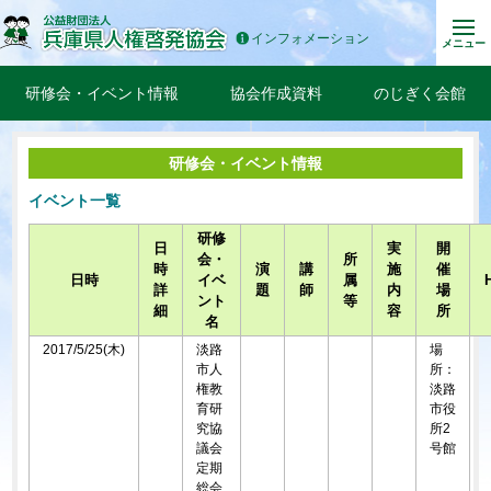
インフォメーション
メニュー
研修会・イベント情報
協会作成資料
のじぎく会館
研修会・イベント情報
イベント一覧
研修
日
実
開
会・
所
時
演
講
施
催
日時
イベ
属
詳
題
師
内
場
ント
等
細
容
所
名
2017/5/25(木)
淡路
場
市人
所：
権教
淡路
育研
市役
究協
所2
議会
号館
定期
総会