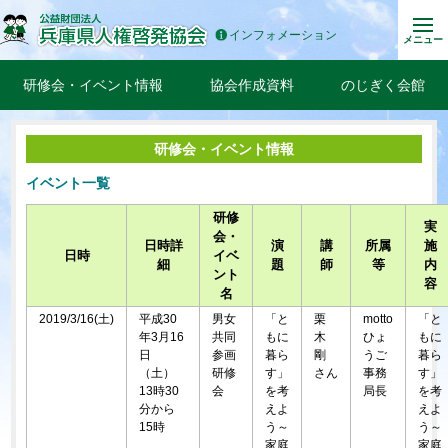
インフォメーション
メニュー
研修会・イベント情報
協会作成資料
のじぎく会館
研修会・イベント情報
イベント一覧
研修
実
会・
日時詳
演
講
所属
施
日時
イベ
細
題
師
等
内
ント
容
名
2019/3/16(土)
平成30
男女
「と
栗
motto
「と
年3月16
共同
もに
木
ひょ
もに
日
参画
暮ら
剛
うご
暮ら
（土）
研修
す」
さん
事務
す」
13時30
会
を考
局長
を考
分から
えよ
えよ
15時
う～
う～
家庭
家庭