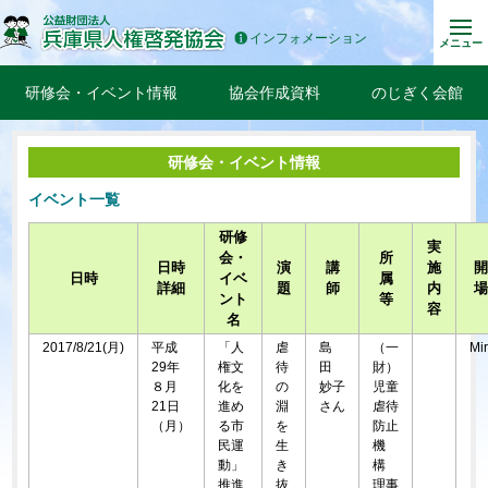
インフォメーション
メニュー
研修会・イベント情報
協会作成資料
のじぎく会館
研修会・イベント情報
イベント一覧
研修
実
会・
所
日時
演
講
施
日時
イベ
属
詳細
題
師
内
ント
等
容
名
2017/8/21(月)
平成
「人
虐
島
（一
Mi
29年
権文
待
田
財）
８月
化を
の
妙子
児童
21日
進め
淵
さん
虐待
（月）
る市
を
防止
民運
生
機
動」
き
構
推進
抜
理事