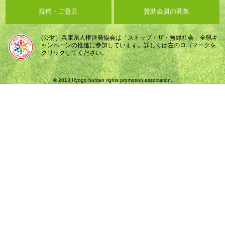
投稿・ご意見
賛助会員の募集
(公財）兵庫県人権啓発協会は「ストップ・ザ・無縁社会」全県キ
ャンペーンの推進に参加しています。詳しくは左のロゴマークを
クリックしてください。
© 2013 Hyogo human rights promotion association.