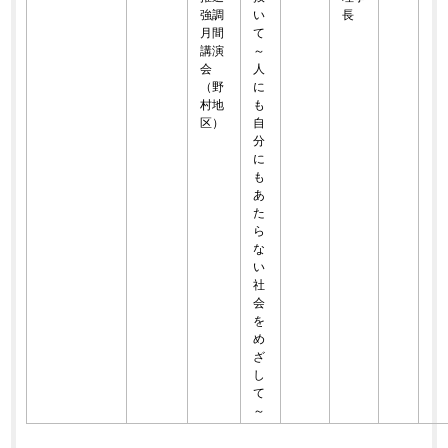
強調
い
長
月間
て
講演
～
会
人
（野
に
村地
も
区）
自
分
に
も
あ
た
ら
な
い
社
会
を
め
ざ
し
て
～