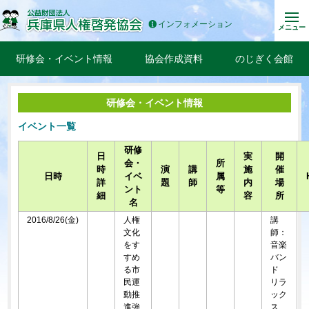
インフォメーション
メニュー
研修会・イベント情報
協会作成資料
のじぎく会館
研修会・イベント情報
イベント一覧
研修
日
実
開
会・
所
時
演
講
施
催
日時
イベ
属
詳
題
師
内
場
ント
等
細
容
所
名
2016/8/26(金)
人権
講
文化
師：
をす
音楽
すめ
バン
る市
ド
民運
リラ
動推
ック
進強
ス