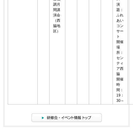
調月
演
間講
題：
演会
ふれ
（西
あい
脇地
コン
区）
サー
ト
開催
場
所：
セン
ティ
ア西
脇
開催
時
間：
19：
30～