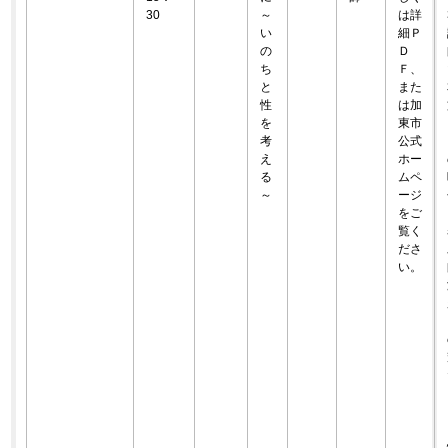
30
～
は詳
い
細Ｐ
の
Ｄ
ち
Ｆ、
と
また
性
は加
を
東市
考
公式
え
ホー
る
ムペ
～
ージ
をご
覧く
ださ
い。