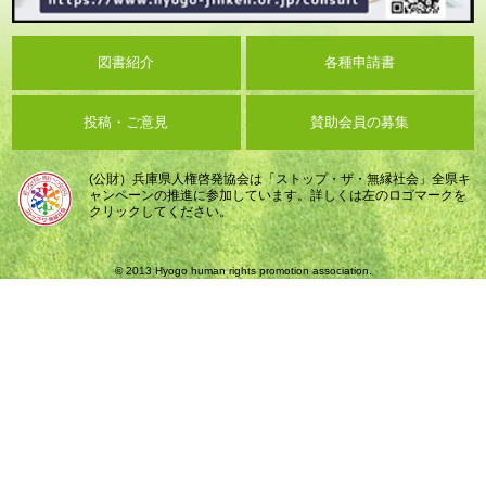
図書紹介
各種申請書
投稿・ご意見
賛助会員の募集
(公財）兵庫県人権啓発協会は「ストップ・ザ・無縁社会」全県キ
ャンペーンの推進に参加しています。詳しくは左のロゴマークを
クリックしてください。
© 2013 Hyogo human rights promotion association.