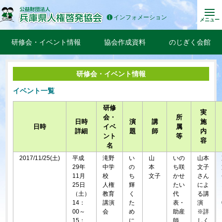
インフォメーション
メニュー
研修会・イベント情報
協会作成資料
のじぎく会館
研修会・イベント情報
イベント一覧
研修
実
会・
所
日時
演
講
施
日時
イベ
属
詳細
題
師
内
ント
等
容
名
2017/11/25(土)
平成
滝野
い
山
いの
山本
29年
中学
の
本
ち咲
文子
11月
校
ち
文子
かせ
さん
25日
人権
輝
たい
によ
（土）
教育
く
代
る講
14：
講演
た
表・
演
00～
会
め
助産
※詳
15：
に
師
しく