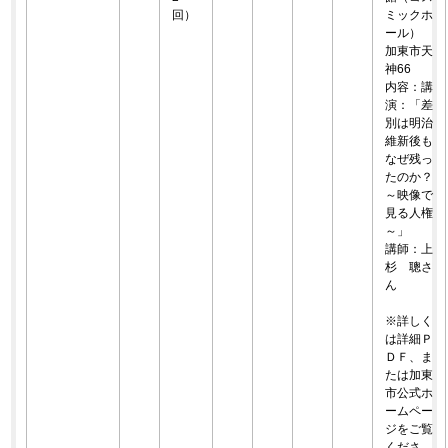
回）
ミックホ
ール）
加東市天
神66
内容：講
演：「差
別は明治
維新後も
なぜ残っ
たのか？
～映像で
見る人権
～」
講師：上
杉 聰さ
ん
※詳しく
は詳細Ｐ
ＤＦ、ま
たは加東
市公式ホ
ームペー
ジをご覧
くださ