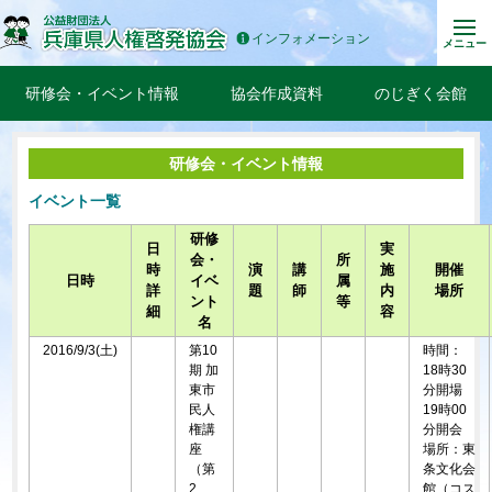
インフォメーション
メニュー
研修会・イベント情報
協会作成資料
のじぎく会館
研修会・イベント情報
イベント一覧
研修
日
実
会・
所
時
演
講
施
開催
日時
イベ
属
詳
題
師
内
場所
ント
等
細
容
名
2016/9/3(土)
第10
時間：
期 加
18時30
東市
分開場
民人
19時00
権講
分開会
座
場所：東
（第
条文化会
2
館（コス