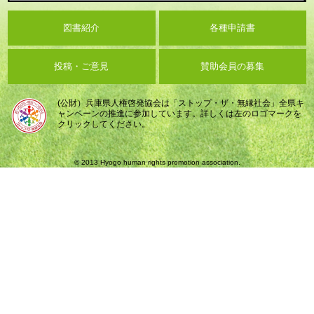
図書紹介
各種申請書
投稿・ご意見
賛助会員の募集
(公財）兵庫県人権啓発協会は「ストップ・ザ・無縁社会」全県キ
ャンペーンの推進に参加しています。詳しくは左のロゴマークを
クリックしてください。
© 2013 Hyogo human rights promotion association.