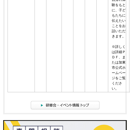
験をもと
に、子ど
もたちに
伝えたい
ことをお
話いただ
きます。
※詳しく
は詳細Ｐ
ＤＦ、ま
たは加東
市公式ホ
ームペー
ジをご覧
くださ
い。