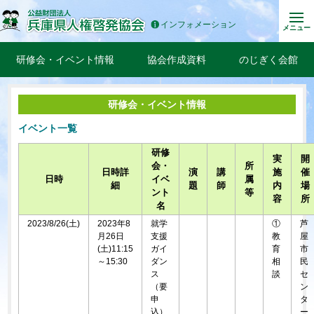
インフォメーション
メニュー
研修会・イベント情報
協会作成資料
のじぎく会館
研修会・イベント情報
イベント一覧
研修
実
開
会・
所
日時詳
演
講
施
催
日時
イベ
属
細
題
師
内
場
ント
等
容
所
名
2023/8/26(土)
2023年8
就学
①
芦
月26日
支援
教
屋
(土)11:15
ガイ
育
市
～15:30
ダン
相
民
ス
談
セ
（要
ン
申
タ
込）
ー