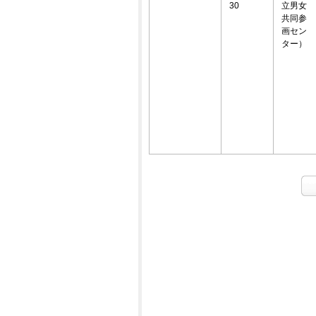
30
立男女
共同参
画セン
ター）