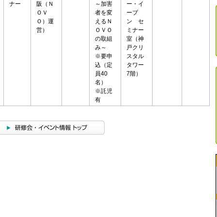
ナー
阪（Ｎ
～加害
ー・イ
ＯＶ
者を変
ーブ
Ｏ）運
えるＮ
ン セ
営）
ＯＶＯ
ミナー
の取組
室（神
み～
戸クリ
※要申
スタル
込（定
タワー
員40
7階）
名）
※託児
有