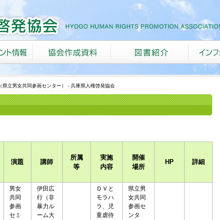
県立男女共同参画センター） - 兵庫県人権啓発協会
所属
実施
開催
演題
講師
HP
詳細
等
内容
場所
男女
伊田広
ＤＶと
県立男
共同
行（非
モラハ
女共同
参画
暴力ル
ラ、児
参画セ
セミ
ーム大
童虐待
ンタ