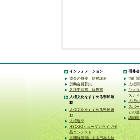
インフォメーション
研修会
協会の概要・財務諸表
市町関
賛助会員募集
人権関
各種申請書・報告書
ひょう
スティ
人権文化をすすめる県民運
人権の
動
スポー
人権文化をすすめる県民運
との連
動
講師派
人権週間
HYOGOヒューマンライツ作
品コンテスト
北朝鮮当局による日本人拉