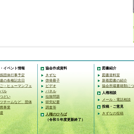
・イベント情報
協会作成資料
図書紹介
係団体行事予定
きずな
図書資料室
連の各種記念日
啓発冊子
新着図書の紹介
ご・ヒューマンフェ
ビデオ
協会所蔵書籍類に
バル
パネル
人権相談
つどい
拉致問題
メール・電話相談
ツチームなど、団体
研究紀要
投稿・ご意見
携事業
調査等
遣
きずなの投稿
人権のひろば
（令和５年度更新終了）