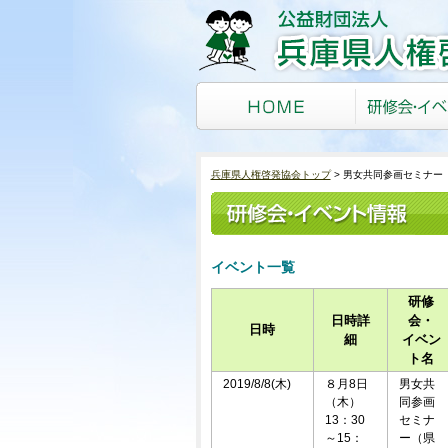
兵庫県人権啓発協会トップ
男女共同参画セミナー（
イベント一覧
研修
日時詳
会・
日時
細
イベン
ト名
2019/8/8(木)
８月8日
男女共
（木）
同参画
13：30
セミナ
～15：
ー（県