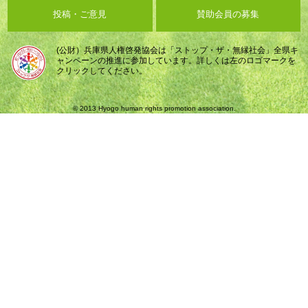
投稿・ご意見
賛助会員の募集
(公財）兵庫県人権啓発協会は「ストップ・ザ・無縁社会」全県キ
ャンペーンの推進に参加しています。詳しくは左のロゴマークを
クリックしてください。
© 2013 Hyogo human rights promotion association.