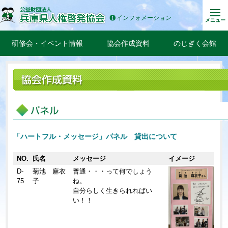
インフォメーション
メニュー
研修会・イベント情報
協会作成資料
のじぎく会館
「ハートフル・メッセージ」パネル 貸出について
NO.
氏名
メッセージ
イメージ
D-
菊池 麻衣
普通・・・って何でしょう
75
子
ね。
自分らしく生きられればい
い！！