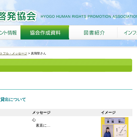
トフル・メッセージ
真飛聖さん
 貸出について
メッセージ
イメージ
心
素直に…