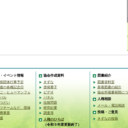
・イベント情報
協会作成資料
図書紹介
係団体行事予定
きずな
図書資料室
連の各種記念日
啓発冊子
新着図書の紹介
ご・ヒューマンフェ
ビデオ
協会所蔵書籍類に
バル
パネル
人権相談
つどい
拉致問題
メール・電話相談
ツチームなど、団体
研究紀要
投稿・ご意見
携事業
調査等
遣
きずなの投稿
人権のひろば
（令和５年度更新終了）