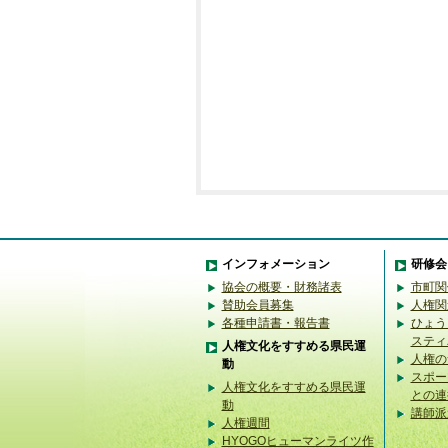
インフォメーション
研修会
協会の概要・財務諸表
市町関
賛助会員募集
人権関
各種申請書・報告書
ひょう
スティ
人権文化をすすめる県民運
人権の
動
スポー
人権文化をすすめる県民運
との連
動
講師派
人権週間
HYOGOヒューマンライツ作