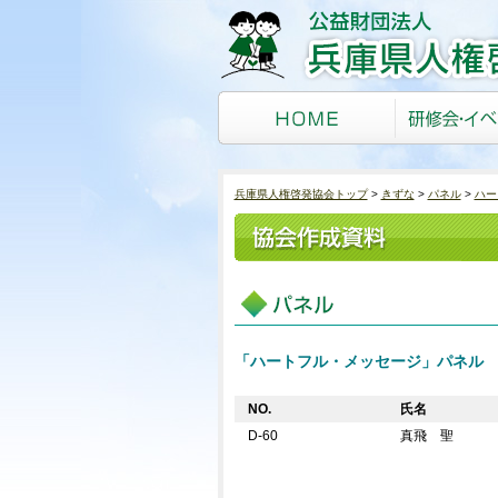
兵庫県人権啓発協会トップ
きずな
パネル
ハー
「ハートフル・メッセージ」パネル
NO.
氏名
D-60
真飛 聖