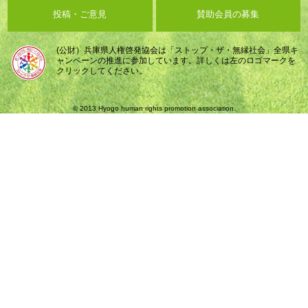
投稿・ご意見
賛助会員の募集
(公財）兵庫県人権啓発協会は「ストップ・ザ・無縁社会」全県キ
ャンペーンの推進に参加しています。詳しくは左のロゴマークを
クリックしてください。
© 2013 Hyogo human rights promotion association.