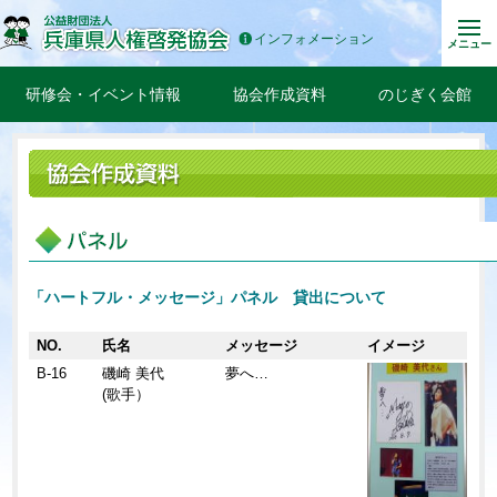
インフォメーション
メニュー
研修会・イベント情報
協会作成資料
のじぎく会館
「ハートフル・メッセージ」パネル 貸出について
NO.
氏名
メッセージ
イメージ
B-16
磯崎 美代
夢へ…
(歌手）