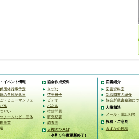
・イベント情報
協会作成資料
図書紹介
係団体行事予定
きずな
図書資料室
連の各種記念日
啓発冊子
新着図書の紹介
ご・ヒューマンフェ
ビデオ
協会所蔵書籍類に
バル
パネル
人権相談
つどい
拉致問題
メール・電話相談
ツチームなど、団体
研究紀要
投稿・ご意見
携事業
調査等
遣
きずなの投稿
人権のひろば
（令和５年度更新終了）