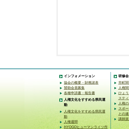
インフォメーション
研修会
協会の概要・財務諸表
市町関
賛助会員募集
人権関
各種申請書・報告書
ひょう
スティ
人権文化をすすめる県民運
人権の
動
スポー
人権文化をすすめる県民運
との連
動
講師派
人権週間
HYOGOヒューマンライツ作