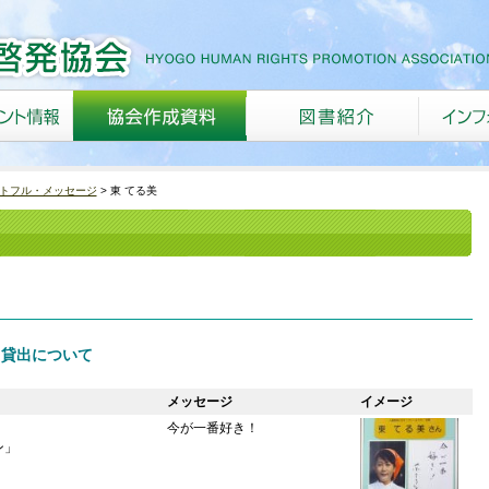
トフル・メッセージ
東 てる美
 貸出について
メッセージ
イメージ
今が一番好き！
ン」