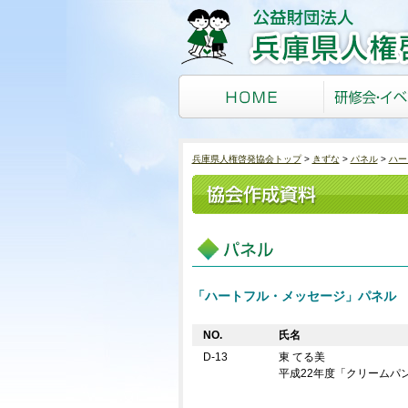
兵庫県人権啓発協会トップ
きずな
パネル
ハー
「ハートフル・メッセージ」パネル
NO.
氏名
D-13
東 てる美
平成22年度「クリームパ