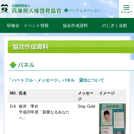
インフォメーション
メニュー
研修会・イベント情報
協会作成資料
のじぎく会館
「ハートフル・メッセージ」パネル 貸出について
NO.
氏名
メッセー
イメージ
ジ
D-6
根岸 季衣
Stay Gold
平成20年度「親愛なるあなた
へ」