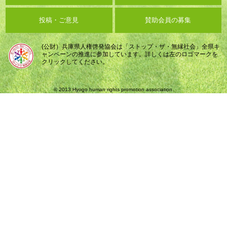
投稿・ご意見
賛助会員の募集
(公財）兵庫県人権啓発協会は「ストップ・ザ・無縁社会」全県キ
ャンペーンの推進に参加しています。詳しくは左のロゴマークを
クリックしてください。
© 2013 Hyogo human rights promotion association.