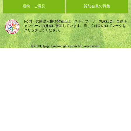
投稿・ご意見
賛助会員の募集
(公財）兵庫県人権啓発協会は「ストップ・ザ・無縁社会」全県キ
ャンペーンの推進に参加しています。詳しくは左のロゴマークを
クリックしてください。
© 2013 Hyogo human rights promotion association.