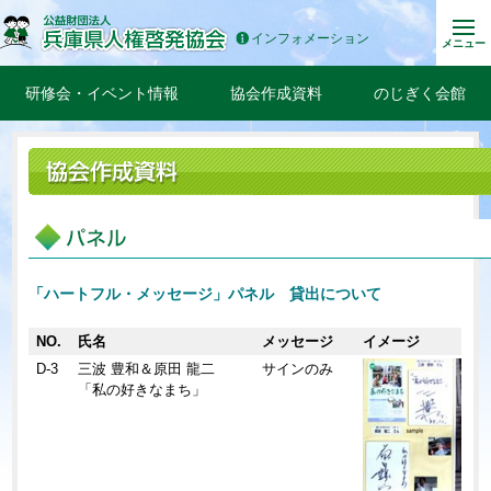
インフォメーション
メニュー
研修会・イベント情報
協会作成資料
のじぎく会館
「ハートフル・メッセージ」パネル 貸出について
NO.
氏名
メッセージ
イメージ
D-3
三波 豊和＆原田 龍二
サインのみ
「私の好きなまち」