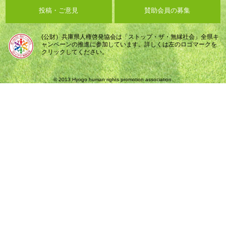
投稿・ご意見
賛助会員の募集
(公財）兵庫県人権啓発協会は「ストップ・ザ・無縁社会」全県キ
ャンペーンの推進に参加しています。詳しくは左のロゴマークを
クリックしてください。
© 2013 Hyogo human rights promotion association.