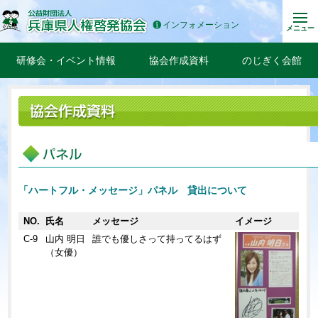
インフォメーション
メニュー
研修会・イベント情報
協会作成資料
のじぎく会館
「ハートフル・メッセージ」パネル 貸出について
NO.
氏名
メッセージ
イメージ
C-9
山内 明日
誰でも優しさって持ってるはず
（女優）